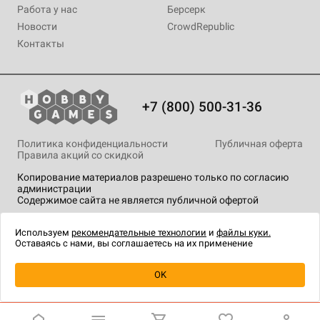
Работа у нас
Берсерк
Новости
CrowdRepublic
Контакты
+7 (800) 500-31-36
Политика конфиденциальности
Публичная оферта
Правила акций со скидкой
Копирование материалов разрешено только по согласию
администрации
Содержимое сайта не является публичной офертой
На сайте Hobby Games применяются
рекомендательные
технологии
.
Используем
рекомендательные технологии
и
файлы куки.
Оставаясь с нами, вы соглашаетесь на их применение
Уведомить о наличии
OK