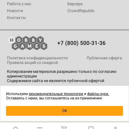
Работа у нас
Берсерк
Новости
CrowdRepublic
Контакты
+7 (800) 500-31-36
Политика конфиденциальности
Публичная оферта
Правила акций со скидкой
Копирование материалов разрешено только по согласию
администрации
Содержимое сайта не является публичной офертой
На сайте Hobby Games применяются
рекомендательные
технологии
.
Используем
рекомендательные технологии
и
файлы куки.
Оставаясь с нами, вы соглашаетесь на их применение
Уведомить о наличии
OK