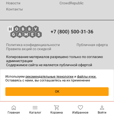
Новости
CrowdRepublic
Контакты
+7 (800) 500-31-36
Политика конфиденциальности
Публичная оферта
Правила акций со скидкой
Копирование материалов разрешено только по согласию
администрации
Содержимое сайта не является публичной офертой
На сайте Hobby Games применяются
рекомендательные
технологии
.
Используем
рекомендательные технологии
и
файлы куки.
Оставаясь с нами, вы соглашаетесь на их применение
Уведомить о наличии
OK
Главная
Каталог
Корзина
Избранное
Войти