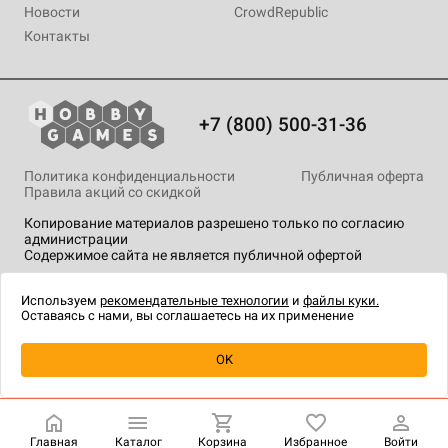
Новости
CrowdRepublic
Контакты
+7 (800) 500-31-36
Политика конфиденциальности
Публичная оферта
Правила акций со скидкой
Копирование материалов разрешено только по согласию
администрации
Содержимое сайта не является публичной офертой
На сайте Hobby Games применяются
рекомендательные
технологии
.
Используем
рекомендательные технологии
и
файлы куки.
Оставаясь с нами, вы соглашаетесь на их применение
OK
Купить
| 1 490 ₽
Главная
Каталог
Корзина
Избранное
Войти