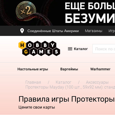
Соединённые Штаты Америки
Магазины
Игр
Каталог
Настольные игры
Варгеймы
Warhammer
Главная
Каталог
Аксессуары
Протекторы Mayday (100 шт., 59x92 мм): стан
Правила игры Протекторы 
Цените свои карты