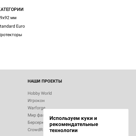
КАТЕГОРИИ
9x92 мм
tandard Euro
Протекторы
НАШИ ПРОЕКТЫ
Hobby World
Игрокон
Warforge
Мир фантастики
Используем куки и
Берсерк
рекомендательные
CrowdRepublic
технологии