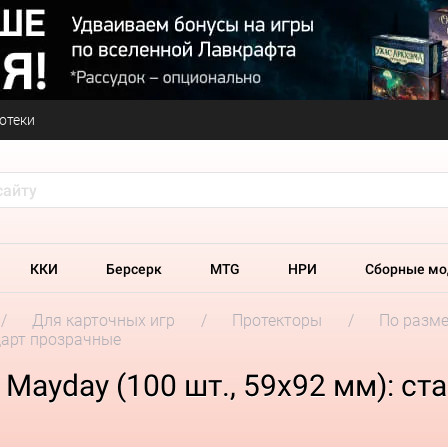
отеки
ККИ
Берсерк
MTG
НРИ
Сборные мо
Для карточных игр
Протекторы
По разм
дарт прозрачные
Mayday (100 шт., 59x92 мм): ст