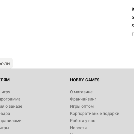
5
S
рели
ЕЛЯМ
HOBBY GAMES
 игру
О магазине
программа
Франчайзинг
я о заказе
Игры оптом
овара
Корпоративные подарки
 правилами
Работа у нас
игры
Новости