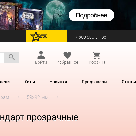
Подробнее
+7 800 500-31-36
перейти на Zvezda
Войти
Избранное
Корзина
дели
Хиты
Новинки
Предзаказы
Статьи
ерам
59x92 мм
андарт прозрачные