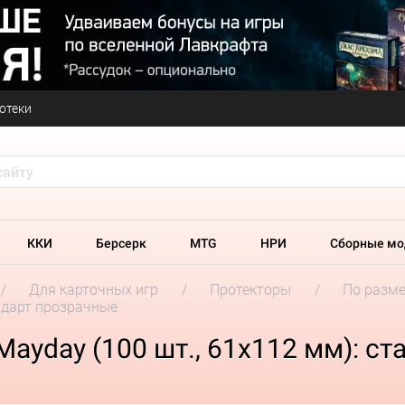
отеки
ККИ
Берсерк
MTG
НРИ
Сборные мо
Для карточных игр
Протекторы
По разм
андарт прозрачные
ayday (100 шт., 61x112 мм): с