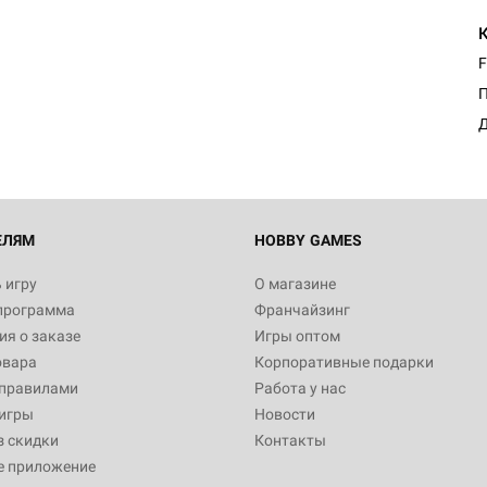
F
Д
ЕЛЯМ
HOBBY GAMES
 игру
О магазине
программа
Франчайзинг
я о заказе
Игры оптом
овара
Корпоративные подарки
 правилами
Работа у нас
игры
Новости
з скидки
Контакты
е приложение