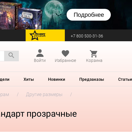
Подробнее
+7 800 500-31-36
перейти на Zvezda
Войти
Избранное
Корзина
дели
Хиты
Новинки
Предзаказы
Статьи
ерам
Другие размеры
тандарт прозрачные