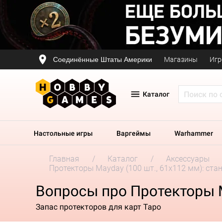
Соединённые Штаты Америки
Магазины
Игр
Каталог
Настольные игры
Варгеймы
Warhammer
Главная
Каталог
Аксессуары
Протекторы Mayday (100 шт., 61x112 мм): ст
Вопросы про Протекторы M
Запас протекторов для карт Таро