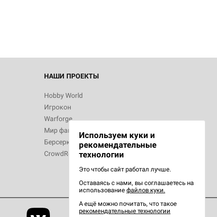
 Зомбицид:
НАШИ ПРОЕКТЫ
Hobby World
Игрокон
 Берсерк.
Warforge
в
Мир фантастики
Используем куки и
Берсерк
рекомендательные
CrowdRepublic
технологии
Это чтобы сайт работал лучше.
Оставаясь с нами, вы соглашаетесь на
d Ужас
использование
файлов куки.
орой сезон
А ещё можно почитать, что такое
рекомендательные технологии