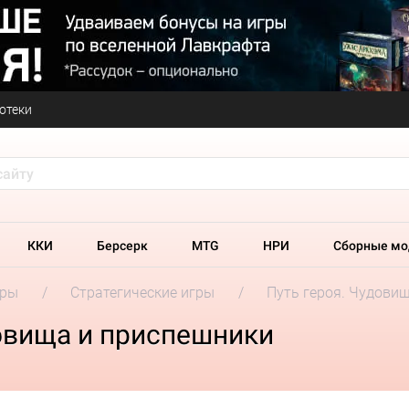
отеки
ККИ
Берсерк
MTG
НРИ
Сборные мо
гры
Стратегические игры
Путь героя. Чудови
довища и приспешники