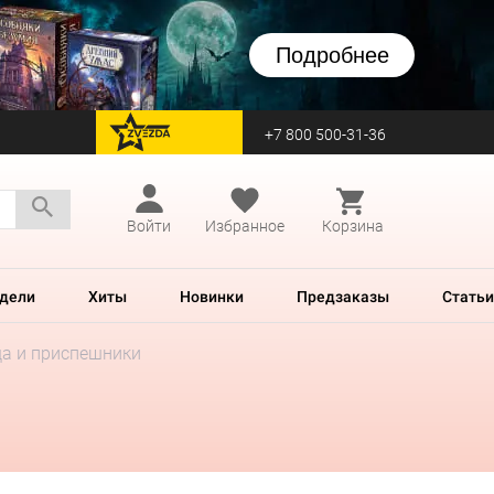
Подробнее
+7 800 500-31-36
перейти на Zvezda
Войти
Избранное
Корзина
дели
Хиты
Новинки
Предзаказы
Статьи
ща и приспешники