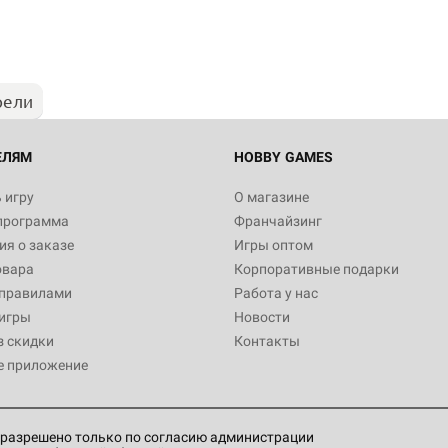
1 991
рели
Настольная игра Hobby World
Белая смерть
12 990
ЕЛЯМ
HOBBY GAMES
 игру
О магазине
программа
Франчайзинг
Настольная игра Hobby World
я о заказе
Игры оптом
Сердце роя. Дисплей бустеро
овара
Корпоративные подарки
3 490
 правилами
Работа у нас
игры
Новости
з скидки
Контакты
е приложение
Настольная игра Hobby Worl
Аркхэма. Карточная игра: Вт
4 990
разрешено только по согласию администрации