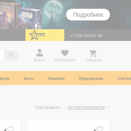
Подробнее
+7 800 500-31-36
перейти на Zvezda
Войти
Избранное
Корзина
дели
Хиты
Новинки
Предзаказы
Статьи
по популярности
Сортировать: