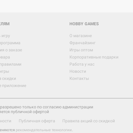
ЕЛЯМ
HOBBY GAMES
 игру
О магазине
программа
Франчайзинг
я о заказе
Игры оптом
овара
Корпоративные подарки
 правилами
Работа у нас
игры
Новости
з скидки
Контакты
е приложение
разрешено только по согласию администрации
яется публичной офертой
ности
Публичная оферта
Правила акций со скидкой
меняются
рекомендательные технологии
.