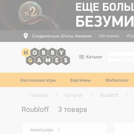
Соединённые Штаты Америки
Магазины
Игр
Каталог
Настольные игры
Варгеймы
Warhammer
Главная
Каталог
Roubloff
Roubloff
3 товара
Аксессуары
3