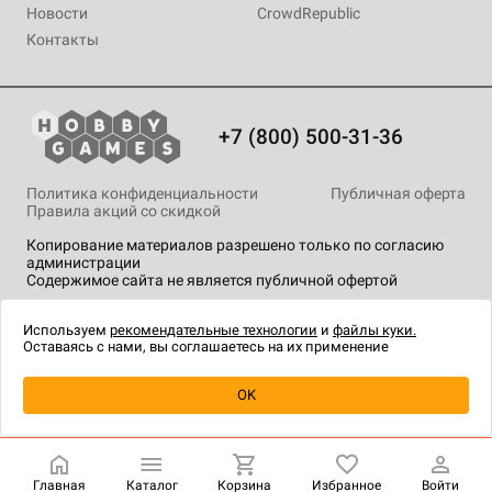
Новости
CrowdRepublic
Контакты
+7 (800) 500-31-36
Политика конфиденциальности
Публичная оферта
Правила акций со скидкой
Копирование материалов разрешено только по согласию
администрации
Содержимое сайта не является публичной офертой
На сайте Hobby Games применяются
рекомендательные
технологии
.
Используем
рекомендательные технологии
и
файлы куки.
Оставаясь с нами, вы соглашаетесь на их применение
Уведомить о наличии
OK
Главная
Каталог
Корзина
Избранное
Войти