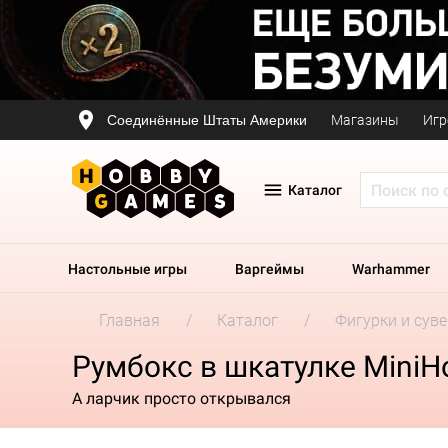
Соединённые Штаты Америки
Магазины
Игр
Каталог
Настольные игры
Варгеймы
Warhammer
Главная
Каталог
Фигурки и сув
Румбокс в шкатулке MiniH
А ларчик просто открывался