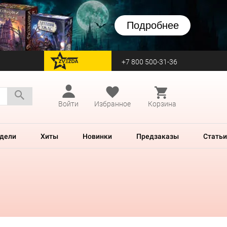
Подробнее
+7 800 500-31-36
перейти на Zvezda
Войти
Избранное
Корзина
дели
Хиты
Новинки
Предзаказы
Статьи