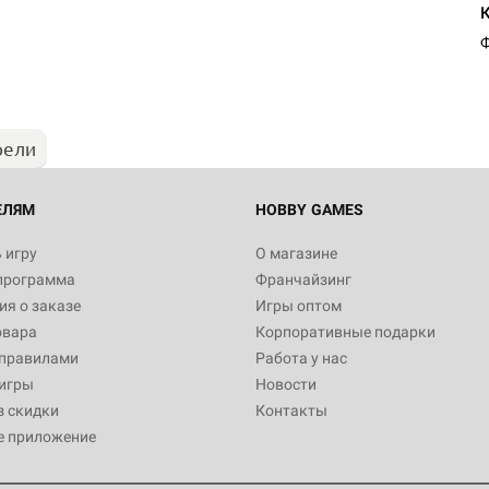
Ф
рели
ЕЛЯМ
HOBBY GAMES
 игру
О магазине
программа
Франчайзинг
я о заказе
Игры оптом
овара
Корпоративные подарки
 правилами
Работа у нас
игры
Новости
з скидки
Контакты
е приложение