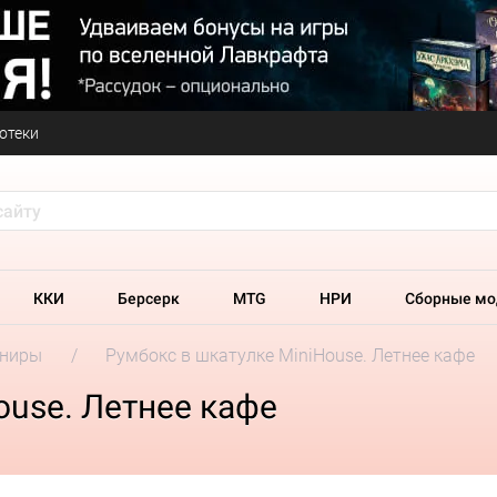
отеки
ККИ
Берсерк
MTG
НРИ
Сборные мо
ениры
Румбокс в шкатулке MiniHouse. Летнее кафе
ouse. Летнее кафе