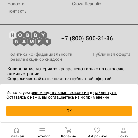
Новости
CrowdRepublic
Контакты
+7 (800) 500-31-36
Политика конфиденциальности
Публичная оферта
Правила акций со скидкой
Копирование материалов разрешено только по согласию
администрации
Содержимое сайта не является публичной офертой
На сайте Hobby Games применяются
рекомендательные
технологии
.
Используем
рекомендательные технологии
и
файлы куки.
Оставаясь с нами, вы соглашаетесь на их применение
Уведомить о наличии
OK
Главная
Каталог
Корзина
Избранное
Войти