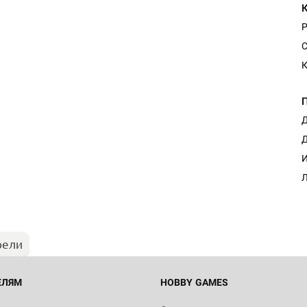
С
К
Д
Д
И
Л
рели
ЕЛЯМ
HOBBY GAMES