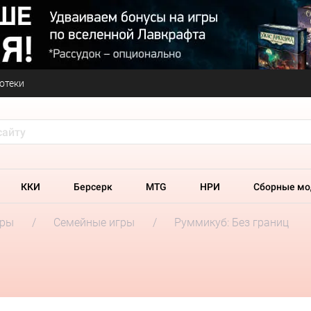
отеки
ККИ
Берсерк
MTG
НРИ
Сборные мо
гры
Семейные игры
Руммикуб: Без границ