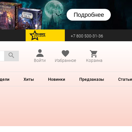
Подробнее
+7 800 500-31-36
перейти на Zvezda
Войти
Избранное
Корзина
дели
Хиты
Новинки
Предзаказы
Статьи