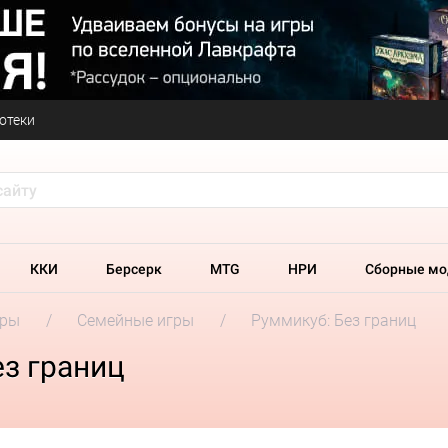
отеки
ККИ
Берсерк
MTG
НРИ
Сборные мо
гры
Семейные игры
Руммикуб: Без границ
з границ