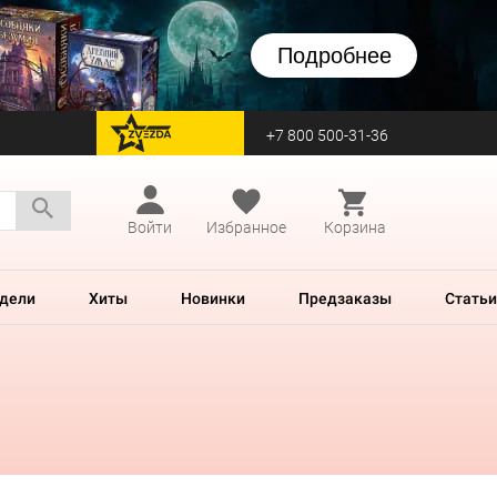
Подробнее
+7 800 500-31-36
перейти на Zvezda
Войти
Избранное
Корзина
дели
Хиты
Новинки
Предзаказы
Статьи