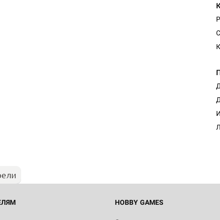
С
К
Д
Д
И
Л
рели
ЕЛЯМ
HOBBY GAMES