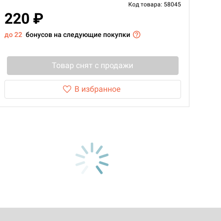
Код товара: 58045
220 ₽
до 22
бонусов на следующие покупки
Товар снят с продажи
В избранное
d Монстры
 Зомбицид: