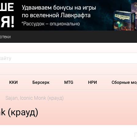
отеки
ККИ
Берсерк
MTG
НРИ
Сборные мо
Sajan, Iconic Monk (крауд)
k (крауд)