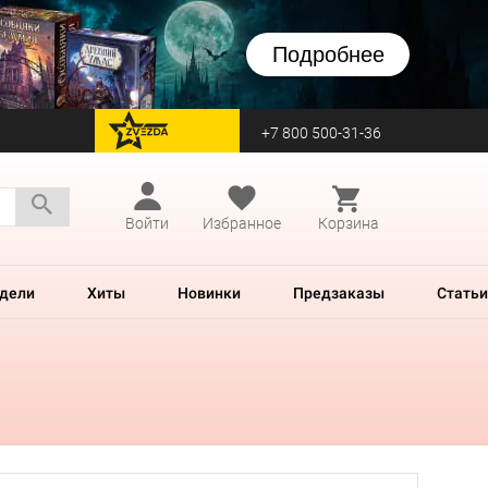
Подробнее
+7 800 500-31-36
перейти на Zvezda
Войти
Избранное
Корзина
дели
Хиты
Новинки
Предзаказы
Статьи