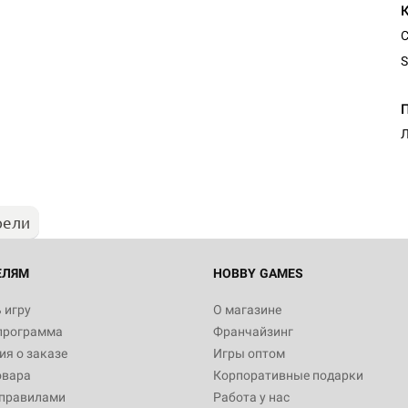
С
S
Л
рели
ЕЛЯМ
HOBBY GAMES
 игру
О магазине
программа
Франчайзинг
я о заказе
Игры оптом
овара
Корпоративные подарки
 правилами
Работа у нас