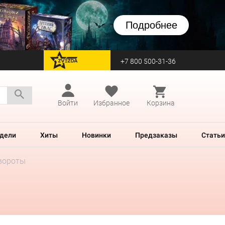
Подробнее
+7 800 500-31-36
перейти на Zvezda
Войти
Избранное
Корзина
дели
Хиты
Новинки
Предзаказы
Статьи
вороты