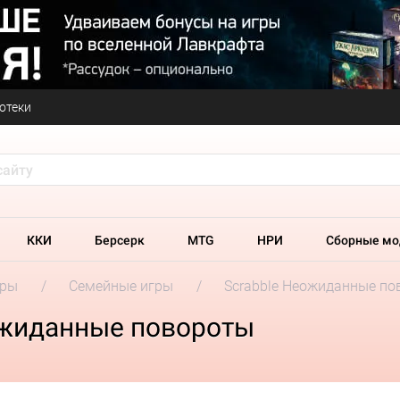
отеки
ККИ
Берсерк
MTG
НРИ
Сборные мо
гры
Семейные игры
Scrabble Неожиданные по
ожиданные повороты