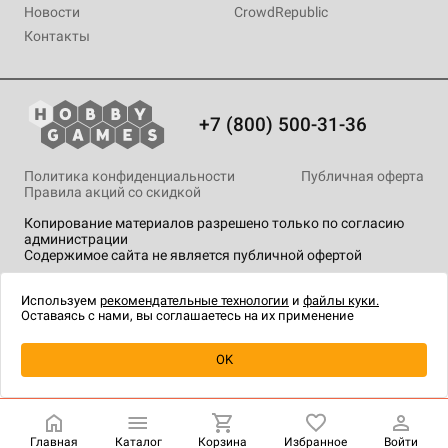
Новости
CrowdRepublic
Контакты
+7 (800) 500-31-36
Политика конфиденциальности
Публичная оферта
Правила акций со скидкой
Копирование материалов разрешено только по согласию
администрации
Содержимое сайта не является публичной офертой
На сайте Hobby Games применяются
рекомендательные
технологии
.
Используем
рекомендательные технологии
и
файлы куки.
Оставаясь с нами, вы соглашаетесь на их применение
Уведомить о наличии
OK
Главная
Каталог
Корзина
Избранное
Войти