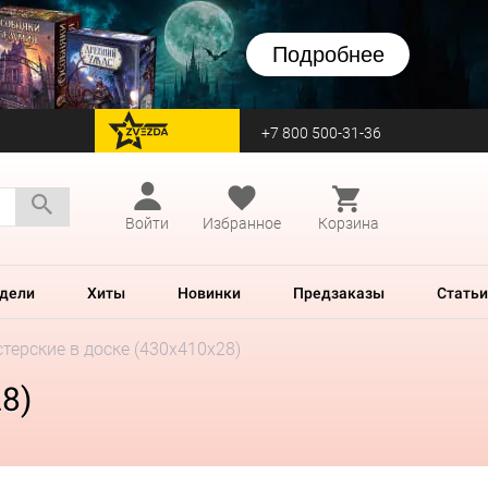
Подробнее
+7 800 500-31-36
перейти на Zvezda
Войти
Избранное
Корзина
дели
Хиты
Новинки
Предзаказы
Статьи
ерские в доске (430x410x28)
8)