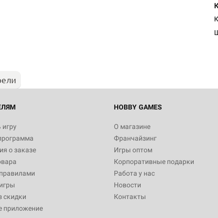
К
рели
ЕЛЯМ
HOBBY GAMES
 игру
О магазине
программа
Франчайзинг
я о заказе
Игры оптом
овара
Корпоративные подарки
 правилами
Работа у нас
игры
Новости
з скидки
Контакты
е приложение