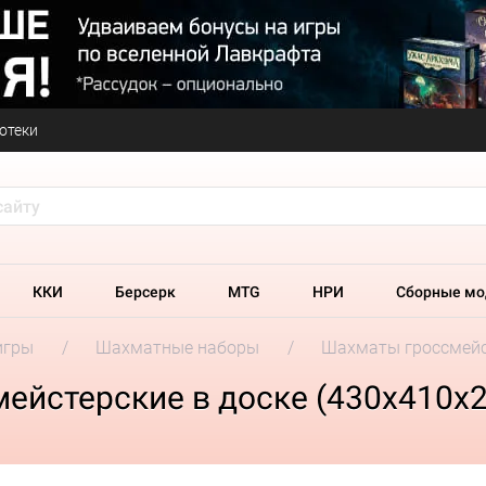
отеки
ККИ
Берсерк
MTG
НРИ
Сборные мо
игры
Шахматные наборы
Шахматы гроссмейст
ейстерские в доске (430x410x2