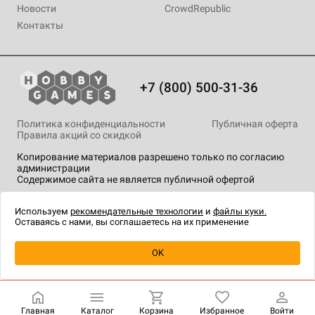
Новости
CrowdRepublic
Контакты
+7 (800) 500-31-36
Политика конфиденциальности
Публичная оферта
Правила акций со скидкой
Копирование материалов разрешено только по согласию
администрации
Содержимое сайта не является публичной офертой
На сайте Hobby Games применяются
рекомендательные
технологии
.
Используем
рекомендательные технологии
и
файлы куки.
Оставаясь с нами, вы соглашаетесь на их применение
Уведомить о наличии
OK
Главная
Каталог
Корзина
Избранное
Войти