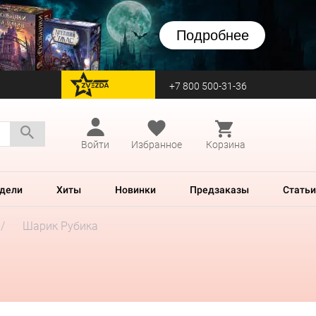
Подробнее
+7 800 500-31-36
перейти на Zvezda
Войти
Избранное
Корзина
дели
Хиты
Новинки
Предзаказы
Статьи
Шарик Рубика