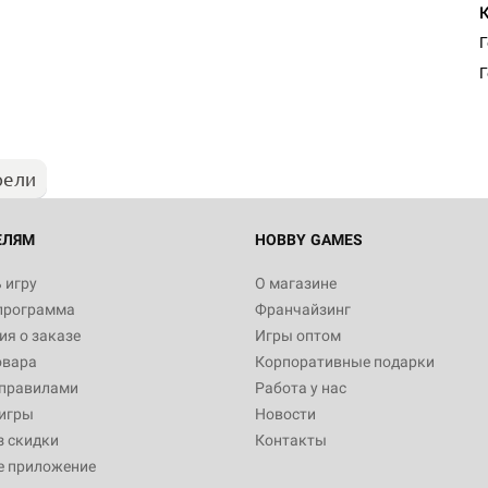
Г
рели
ЕЛЯМ
HOBBY GAMES
 игру
О магазине
программа
Франчайзинг
я о заказе
Игры оптом
овара
Корпоративные подарки
 правилами
Работа у нас
игры
Новости
з скидки
Контакты
е приложение