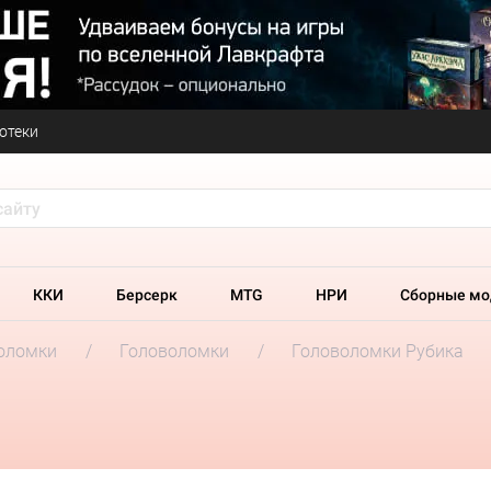
отеки
ККИ
Берсерк
MTG
НРИ
Сборные мо
оломки
Головоломки
Головоломки Рубика