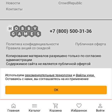
Новости
CrowdRepublic
Контакты
+7 (800) 500-31-36
Политика конфиденциальности
Публичная оферта
Правила акций со скидкой
Копирование материалов разрешено только по согласию
администрации
Содержимое сайта не является публичной офертой
На сайте Hobby Games применяются
рекомендательные
технологии
.
Используем
рекомендательные технологии
и
файлы куки.
Оставаясь с нами, вы соглашаетесь на их применение
Уведомить о наличии
OK
Главная
Каталог
Корзина
Избранное
Войти