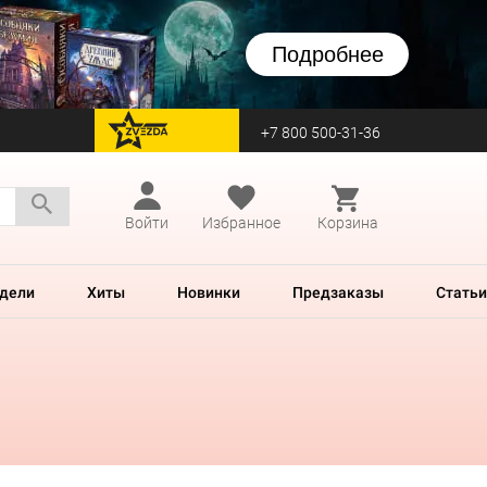
Подробнее
+7 800 500-31-36
перейти на Zvezda
Войти
Избранное
Корзина
дели
Хиты
Новинки
Предзаказы
Статьи