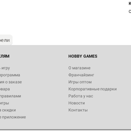
С
рели
ЕЛЯМ
HOBBY GAMES
 игру
О магазине
программа
Франчайзинг
я о заказе
Игры оптом
овара
Корпоративные подарки
 правилами
Работа у нас
игры
Новости
з скидки
Контакты
е приложение