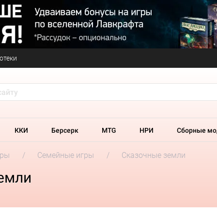
отеки
ККИ
Берсерк
MTG
НРИ
Сборные мо
гры
Семейные игры
Сказочные земли
емли