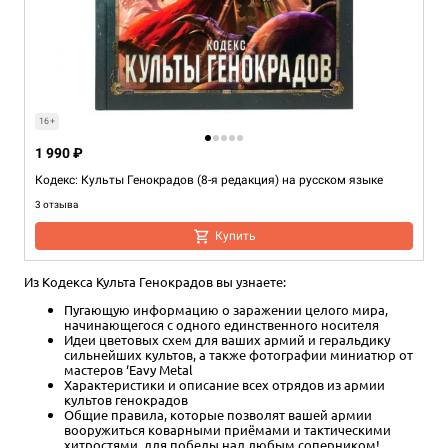
16+
1 990 ₽
Кодекс: Культы Генокрадов (8-я редакция) на русском языке
3 отзыва
Купить
Из Кодекса Культа Генокрадов вы узнаете:
Пугающую информацию о заражении целого мира,
начинающегося с одного единственного носителя
Идеи цветовых схем для ваших армий и геральдику
сильнейших культов, а также фотографии миниатюр от
мастеров ‘Eavy Metal
Характеристики и описание всех отрядов из армии
культов генокрадов
Общие правила, которые позволят вашей армии
вооружиться коварными приёмами и тактическими
хитростями, для победы над любым соперником!