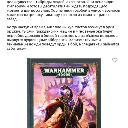
цели существа – гибриды людей и ксеносов. Они ненавидят
Империум и готовы десятилетиями ждать подходящего
момента для восстания. Хор из тысяч особей в унисон возносят
молитвы патриарху – аватару ксеносов из тьмы за гранью
звёзд.
Когда наступит время, миллионы культистов возьмут в руки
оружие, тысячи гражданских машин в мгновенье ока будут
переоборудованы в боевой транспорт, а из тёмных подвалов
вырвутся чудовищные абберанты. Харизматичные и
гениальные вожди поведут орды в бой, а спецагенты займутся
саботажем.