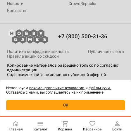
Новости
CrowdRepublic
Контакты
+7 (800) 500-31-36
Политика конфиденциальности
Публичная оферта
Правила акций со скидкой
Копирование материалов разрешено только по согласию
администрации
Содержимое сайта не является публичной офертой
На сайте Hobby Games применяются
рекомендательные
технологии
.
Используем
рекомендательные технологии
и
файлы куки.
Оставаясь с нами, вы соглашаетесь на их применение
Товар снят с продажи
OK
Главная
Каталог
Корзина
Избранное
Войти