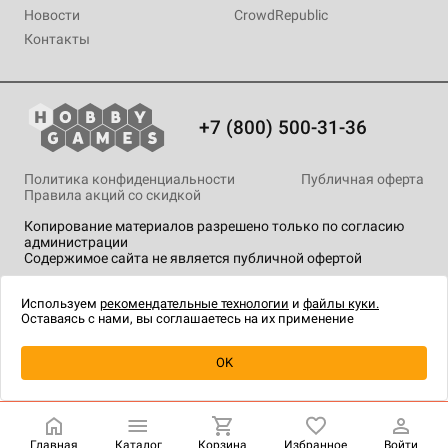
Новости
CrowdRepublic
Контакты
+7 (800) 500-31-36
Политика конфиденциальности
Публичная оферта
Правила акций со скидкой
Копирование материалов разрешено только по согласию
администрации
Содержимое сайта не является публичной офертой
На сайте Hobby Games применяются
рекомендательные
технологии
.
Используем
рекомендательные технологии
и
файлы куки.
Оставаясь с нами, вы соглашаетесь на их применение
OK
Купить
| 2 990 ₽
Главная
Каталог
Корзина
Избранное
Войти