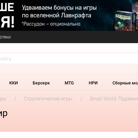
отеки
ККИ
Берсерк
MTG
НРИ
Сборные мо
гры
Стратегические игры
Small World: Подзем
ир