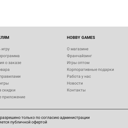
ЕЛЯМ
HOBBY GAMES
 игру
О магазине
программа
Франчайзинг
я о заказе
Игры оптом
овара
Корпоративные подарки
 правилами
Работа у нас
игры
Новости
з скидки
Контакты
е приложение
разрешено только по согласию администрации
яется публичной офертой