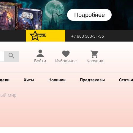
Подробнее
+7 800 500-31-36
перейти на Zvezda
Войти
Избранное
Корзина
дели
Хиты
Новинки
Предзаказы
Статьи
ный мир