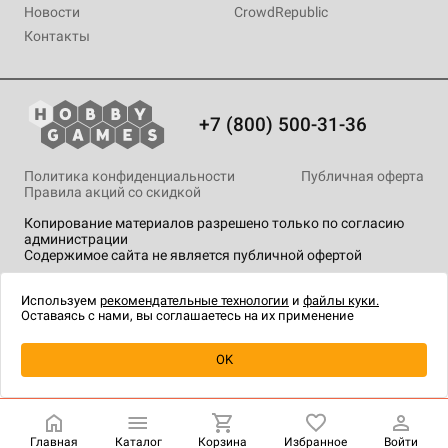
Новости
CrowdRepublic
Контакты
+7 (800) 500-31-36
Политика конфиденциальности
Публичная оферта
Правила акций со скидкой
Копирование материалов разрешено только по согласию
администрации
Содержимое сайта не является публичной офертой
На сайте Hobby Games применяются
рекомендательные
технологии
.
Используем
рекомендательные технологии
и
файлы куки.
Оставаясь с нами, вы соглашаетесь на их применение
OK
Купить
| 4 200 ₽
Главная
Каталог
Корзина
Избранное
Войти