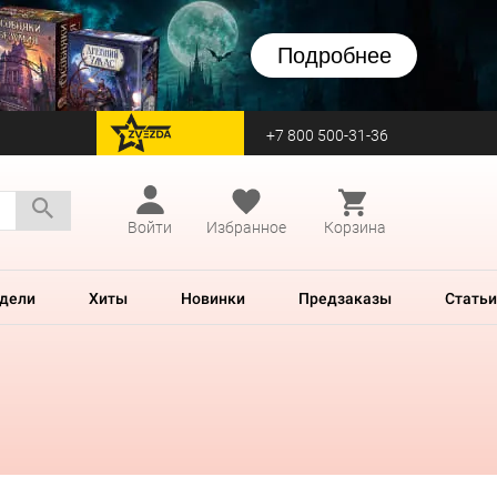
Подробнее
+7 800 500-31-36
перейти на Zvezda
Войти
Избранное
Корзина
дели
Хиты
Новинки
Предзаказы
Статьи