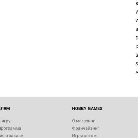
W
B
D
D
S
S
A
ЕЛЯМ
HOBBY GAMES
 игру
О магазине
программа
Франчайзинг
я о заказе
Игры оптом