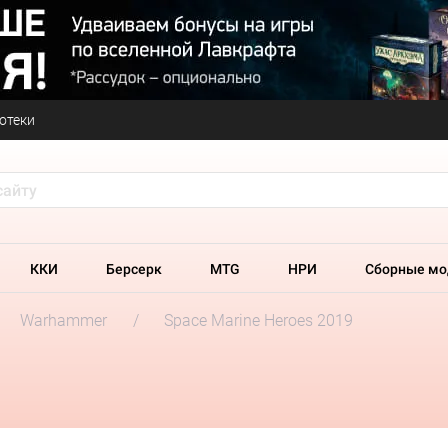
отеки
ККИ
Берсерк
MTG
НРИ
Сборные мо
Warhammer
Space Marine Heroes 2019