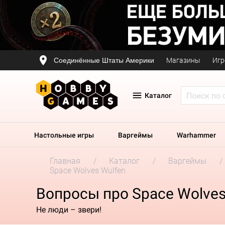
Соединённые Штаты Америки
Магазины
Игр
Каталог
Настольные игры
Варгеймы
Warhammer
Главная
Каталог
Варгеймы
Space Wolves Wulfen
Вопросы про Space Wolves
Не люди – звери!