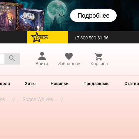
Подробнее
+7 800 500-31-36
перейти на Zvezda
Войти
Избранное
Корзина
дели
Хиты
Новинки
Предзаказы
Статьи
es
Space Wolves