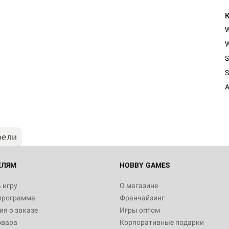
W
S
S
A
рели
ЕЛЯМ
HOBBY GAMES
 игру
О магазине
программа
Франчайзинг
я о заказе
Игры оптом
овара
Корпоративные подарки