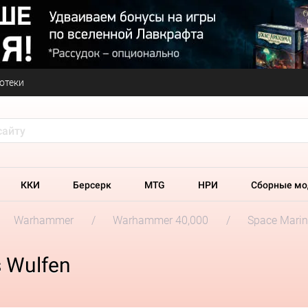
отеки
ККИ
Берсерк
MTG
НРИ
Сборные мо
Warhammer
Warhammer 40,000
Space Marin
 Wulfen