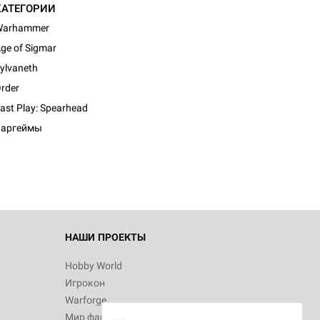
КАТЕГОРИИ
Warhammer
ge of Sigmar
ylvaneth
rder
d Журнал
ast Play: Spearhead
к: Братья
Варгеймы
d Звёздные
НАШИ ПРОЕКТЫ
Hobby World
Игрокон
d Сумерки
Warforge
: Грозовой
Мир фантастики