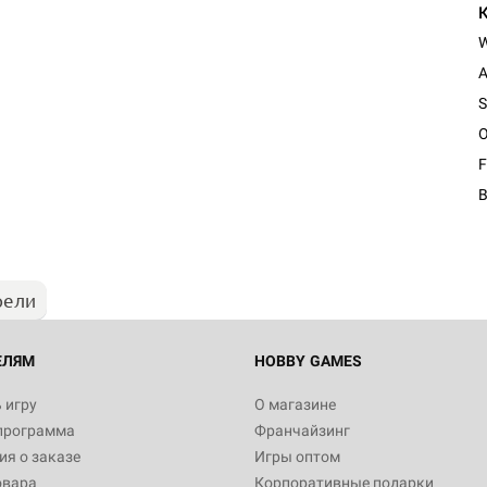
A
S
O
Настольная игра Hobby Worl
F
"Мир фантастики. Спецвыпус
Стругацкие"
1 490
рели
Настольная игра Hobby Worl
империи: Боевая тревога
799
ЕЛЯМ
HOBBY GAMES
 игру
О магазине
программа
Франчайзинг
Настольная игра Hobby Worl
я о заказе
Игры оптом
империи. Четвёртая редакция
овара
Корпоративные подарки
Рубеж