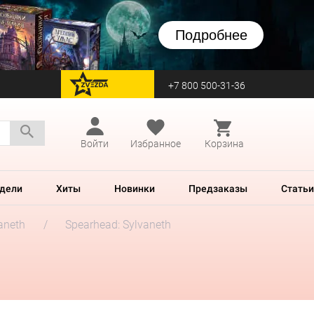
Подробнее
+7 800 500-31-36
перейти на Zvezda
Войти
Избранное
Корзина
дели
Хиты
Новинки
Предзаказы
Статьи
aneth
Spearhead: Sylvaneth