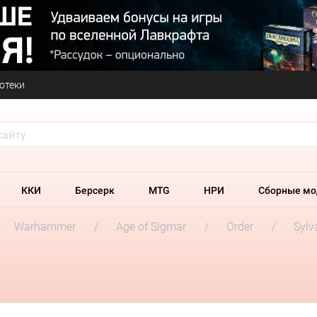
отеки
ККИ
Берсерк
MTG
НРИ
Сборные мо
Warhammer
Age of Sigmar
Order
Sylv