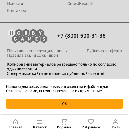
Новости
CrowdRepublic
Контакты
+7 (800) 500-31-36
Политика конфиденциальности
Публичная оферта
Правила акций со скидкой
Копирование материалов разрешено только по согласию
администрации
Содержимое сайта не является публичной офертой
На сайте Hobby Games применяются
рекомендательные
технологии
.
Используем
рекомендательные технологии
и
файлы куки.
Оставаясь с нами, вы соглашаетесь на их применение
Уведомить о наличии
OK
Главная
Каталог
Корзина
Избранное
Войти