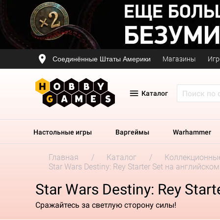
Соединённые Штаты Америки
Магазины
Игр
Каталог
Настольные игры
Варгеймы
Warhammer
Главная
Каталог
Коллекционные
Star Wars Destiny: Rey Starter Set на английско
Star Wars Destiny: Rey Sta
Сражайтесь за светлую сторону силы!