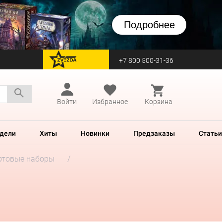
Подробнее
+7 800 500-31-36
перейти на Zvezda
Войти
Избранное
Корзина
дели
Хиты
Новинки
Предзаказы
Статьи
ртовые наборы