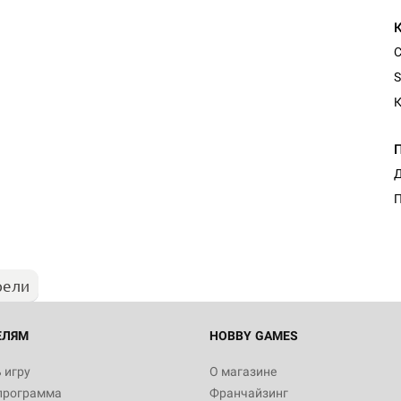
С
S
К
Д
П
рели
ЕЛЯМ
HOBBY GAMES
 игру
О магазине
программа
Франчайзинг