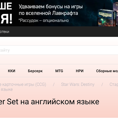
отеки
ККИ
Берсерк
MTG
НРИ
Сборные мо
 карточные игры (CCG)
Star Wars: Destiny
Ста
м языке
rter Set на английском языке