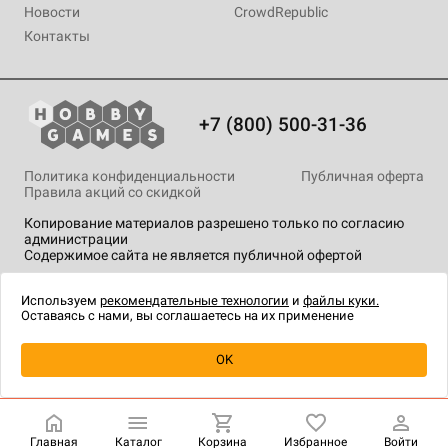
Новости
CrowdRepublic
Контакты
+7 (800) 500-31-36
Политика конфиденциальности
Публичная оферта
Правила акций со скидкой
Копирование материалов разрешено только по согласию
администрации
Содержимое сайта не является публичной офертой
На сайте Hobby Games применяются
рекомендательные
технологии
.
Используем
рекомендательные технологии
и
файлы куки.
Оставаясь с нами, вы соглашаетесь на их применение
Уведомить о наличии
OK
Главная
Каталог
Корзина
Избранное
Войти