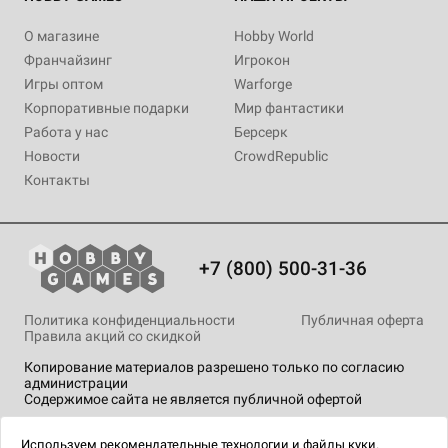
О магазине
Hobby World
Франчайзинг
Игрокон
Игры оптом
Warforge
Корпоративные подарки
Мир фантастики
Работа у нас
Берсерк
Новости
CrowdRepublic
Контакты
+7 (800) 500-31-36
Политика конфиденциальности
Публичная оферта
Правила акций со скидкой
Копирование материалов разрешено только по согласию
администрации
Содержимое сайта не является публичной офертой
На сайте Hobby Games применяются
рекомендательные
технологии
.
Используем
рекомендательные технологии
и
файлы куки.