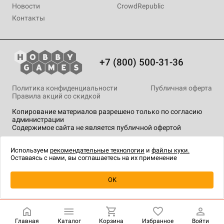
Новости
CrowdRepublic
Контакты
+7 (800) 500-31-36
Политика конфиденциальности
Публичная оферта
Правила акций со скидкой
Копирование материалов разрешено только по согласию
администрации
Содержимое сайта не является публичной офертой
На сайте Hobby Games применяются
рекомендательные
технологии
.
Используем
рекомендательные технологии
и
файлы куки.
Оставаясь с нами, вы соглашаетесь на их применение
Уведомить о наличии
OK
Главная
Каталог
Корзина
Избранное
Войти