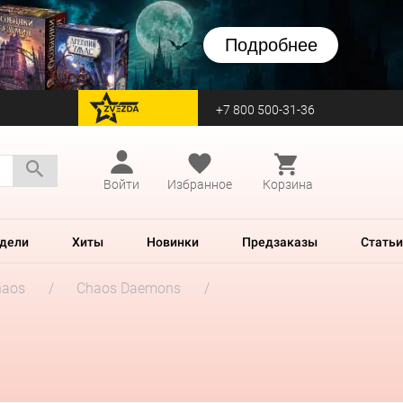
Подробнее
+7 800 500-31-36
перейти на Zvezda
Войти
Избранное
Корзина
дели
Хиты
Новинки
Предзаказы
Статьи
haos
Chaos Daemons