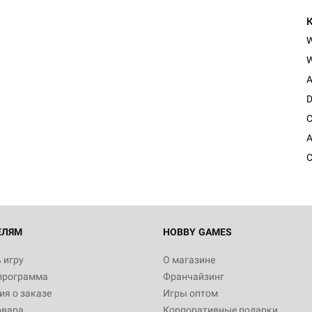
W
A
D
C
A
C
ЕЛЯМ
HOBBY GAMES
 игру
О магазине
программа
Франчайзинг
я о заказе
Игры оптом
овара
Корпоративные подарки