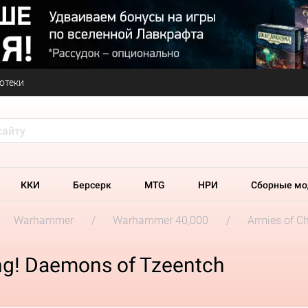
отеки
ККИ
Берсерк
MTG
НРИ
Сборные мо
Warhammer
Warhammer 40,000
Armies of C
ng! Daemons of Tzeentch