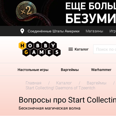
Соединённые Штаты Америки
Магазины
Игр
Каталог
Настольные игры
Варгеймы
Warhammer
Главная
Каталог
Варгеймы
Start Collecting! Daemons of Tzeentch
Вопросы про Start Collecti
Бесконечная магическая волна