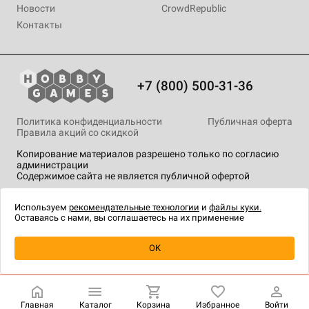
Новости
CrowdRepublic
Контакты
+7 (800) 500-31-36
Политика конфиденциальности
Публичная оферта
Правила акций со скидкой
Копирование материалов разрешено только по согласию
администрации
Содержимое сайта не является публичной офертой
На сайте Hobby Games применяются
рекомендательные
технологии
.
Используем
рекомендательные технологии
и
файлы куки.
Оставаясь с нами, вы соглашаетесь на их применение
Уведомить о наличии
OK
Главная
Каталог
Корзина
Избранное
Войти