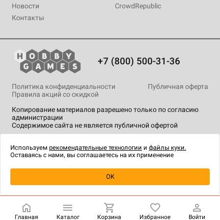
Новости
CrowdRepublic
Контакты
+7 (800) 500-31-36
Политика конфиденциальности
Публичная оферта
Правила акций со скидкой
Копирование материалов разрешено только по согласию
администрации
Содержимое сайта не является публичной офертой
На сайте Hobby Games применяются
рекомендательные
технологии
.
Используем
рекомендательные технологии
и
файлы куки.
Оставаясь с нами, вы соглашаетесь на их применение
Уведомить о наличии
OK
Главная
Каталог
Корзина
Избранное
Войти