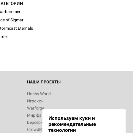
КАТЕГОРИИ
Warhammer
ge of Sigmar
tormcast Eternals
rder
НАШИ ПРОЕКТЫ
Hobby World
Игрокон
Warforge
Мир фантастики
Используем куки и
Берсерк
рекомендательные
CrowdRepublic
технологии