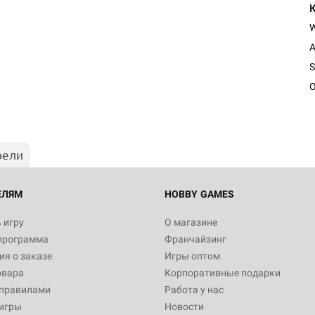
A
S
O
рели
ЕЛЯМ
HOBBY GAMES
 игру
О магазине
программа
Франчайзинг
я о заказе
Игры оптом
овара
Корпоративные подарки
 правилами
Работа у нас
игры
Новости