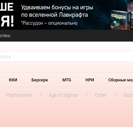
отеки
ККИ
Берсерк
MTG
НРИ
Сборные мо
Warhammer
Age of Sigmar
Order
Stor