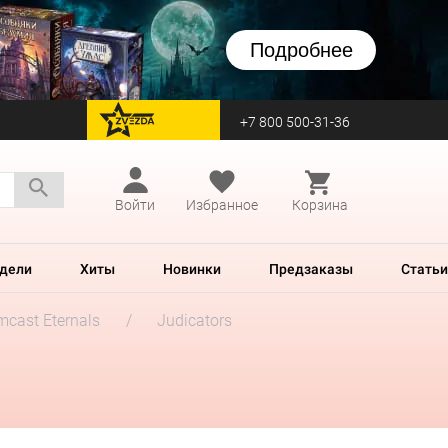
Подробнее
+7 800 500-31-36
перейти на Zvezda
Войти
Избранное
Корзина
дели
Хиты
Новинки
Предзаказы
Статьи
mcast Eternals
Judicators