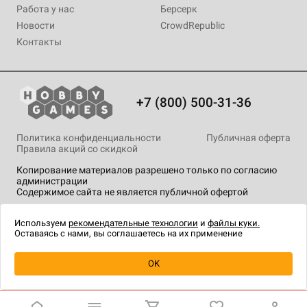
Работа у нас
Берсерк
Новости
CrowdRepublic
Контакты
+7 (800) 500-31-36
Политика конфиденциальности
Публичная оферта
Правила акций со скидкой
Копирование материалов разрешено только по согласию
администрации
Содержимое сайта не является публичной офертой
На сайте Hobby Games применяются
рекомендательные
технологии
.
Используем
рекомендательные технологии
и
файлы куки.
Оставаясь с нами, вы соглашаетесь на их применение
Уведомить о наличии
OK