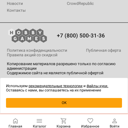
Новости
CrowdRepublic
Контакты
+7 (800) 500-31-36
Политика конфиденциальности
Публичная оферта
Правила акций со скидкой
Копирование материалов разрешено только по согласию
администрации
Содержимое сайта не является публичной офертой
На сайте Hobby Games применяются
рекомендательные
технологии
.
Используем
рекомендательные технологии
и
файлы куки.
Оставаясь с нами, вы соглашаетесь на их применение
Уведомить о наличии
OK
Главная
Каталог
Корзина
Избранное
Войти