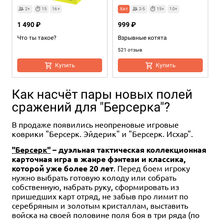
2+
15
16+
Хит
2-5
15+
10+
1 490 ₽
999 ₽
Что ты такое?
Взрывные котята
521 отзыв
Купить
Купить
Как насчёт пары новых полей
сражений для "Берсерка"?
В продаже появились неопреновые игровые
Товары для взрослых
коврики "Берсерк. Эйдерик" и "Берсерк. Исхар".
"Берсерк"
– дуэльная тактическая коллекционная
карточная игра в жанре фэнтези и классика,
Хит
2-8
2+
2-6
2-6
15
15
15
18+
7+
7+
15
7+
2+
2-5
4-10
15
20
15
7+
16+
7+
которой уже более 20 лет
. Перед боем игроку
нужно выбрать готовую колоду или собрать
1 490 ₽
1 990 ₽
2 490 ₽
999 ₽
1 990 ₽
2 490 ₽
1 990 ₽
собственную, набрать руку, сформировать из
По шкале от одного до
Поэзия неандертальцев 18+
Шава Шава
Королевская битва питомцев
Поэзия неандертальцев
Мишки и малышки
Держи краба
пришедших карт отряд, не забыв про лимит по
Тирекса
серебряным и золотым кристаллам, выставить
1 отзыв
2 отзыва
4 отзыва
Купить
Купить
Купить
войска на своей половине поля боя в три ряда (по
Купить
Купить
Купить
Купить