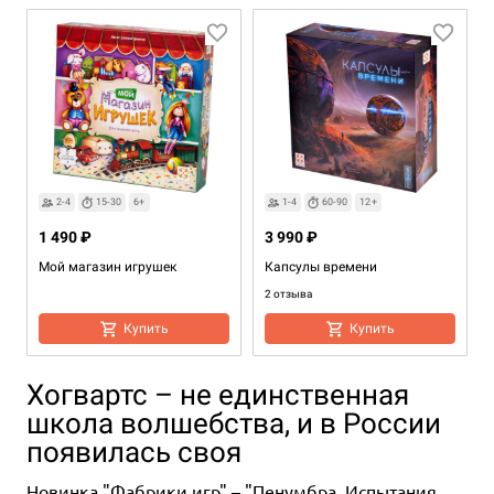
2-4
15-30
6+
1-4
60-90
12+
1 490 ₽
3 990 ₽
Мой магазин игрушек
Капсулы времени
2 отзыва
Купить
Купить
Хогвартс – не единственная
школа волшебства, и в России
появилась своя
Новинка
"Фабрики игр"
– "Пенумбра. Испытания