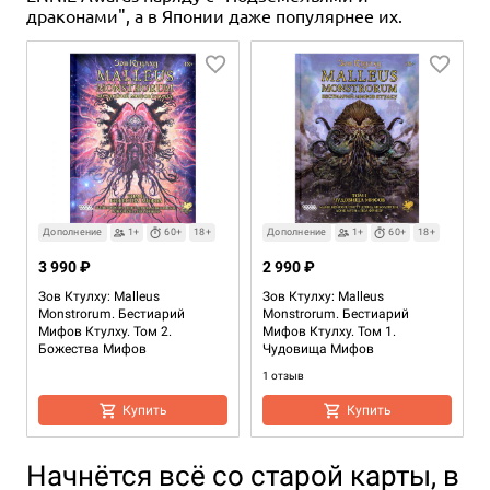
драконами", а в Японии даже популярнее их.
Дополнение
1+
60+
18+
Дополнение
1+
60+
18+
3 990 ₽
2 990 ₽
Зов Ктулху: Malleus
Зов Ктулху: Malleus
Monstrorum. Бестиарий
Monstrorum. Бестиарий
Мифов Ктулху. Том 2.
Мифов Ктулху. Том 1.
Божества Мифов
Чудовища Мифов
1 отзыв
Купить
Купить
Начнётся всё со старой карты, в