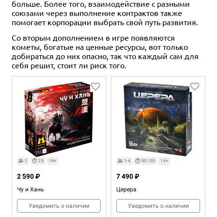
больше. Более того, взаимодействие с разными
союзами через выполнение контрактов также
помогает корпорации выбрать свой путь развития.
Со вторым дополнением в игре появляются
кометы, богатые на ценные ресурсы, вот только
добираться до них опасно, так что каждый сам для
себя решит, стоит ли риск того.
2
25
14+
1-4
90-120
14+
2 590 ₽
7 490 ₽
Чу и Хань
Церера
Уведомить о наличии
Уведомить о наличии