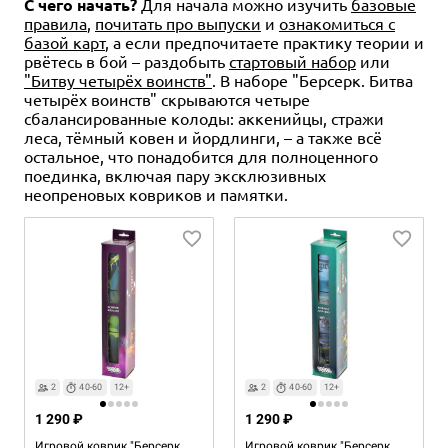
С чего начать?
Для начала можно изучить
базовые
правила
,
почитать про выпуски
и
ознакомиться с
базой карт
, а если предпочитаете практику теории и
рвётесь в бой – раздобыть
стартовый набор
или
"Битву четырёх воинств"
. В наборе "Берсерк. Битва
четырёх воинств" скрываются четыре
сбалансированные колоды: аккенийцы, стражи
леса, тёмный ковен и йордлинги, – а также всё
остальное, что понадобится для полноценного
поединка, включая пару эксклюзивных
неопреновых ковриков и памятки.
2
40-60
12+
2
40-60
12+
1 290 ₽
1 290 ₽
Игровой коврик "Берсерк.
Игровой коврик "Берсерк.