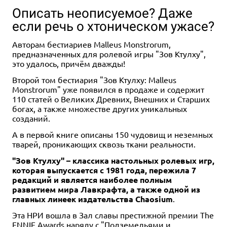
Описать неописуемое? Даже
если речь о хтоническом ужасе?
Авторам бестиариев Malleus Monstrorum,
предназначенных для ролевой игры "Зов Ктулху",
это удалось, причём дважды!
Второй том бестиария "Зов Ктулху: Malleus
Дополнение
2-5
30-45
7+
2-5
30-45
7+
Monstrorum" уже появился в продаже и содержит
110 статей о Великих Древних, Внешних и Старших
799 ₽
1 947 ₽
2 289 ₽
-15%
богах, а также множестве других уникальных
Мачи Коро: Шарп
Набор игр "Мачи Коро":
созданий.
"Магнат"
11 отзывов
А в первой книге описаны 150 чудовищ и неземных
95 отзывов
тварей, проникающих сквозь ткани реальности.
Купить
Купить
"Зов Ктулху" – классика настольных ролевых игр,
которая выпускается с 1981 года, пережила 7
редакций и является наиболее полным
развитием мира Лавкрафта, а также одной из
главных линеек издательства Chaosium
.
Эта НРИ вошла в Зал славы престижной премии The
ENNIE Awards наряду с "Подземельями и