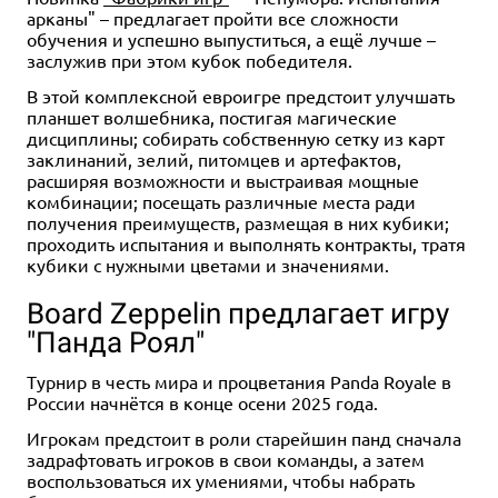
арканы" – предлагает пройти все сложности
обучения и успешно выпуститься, а ещё лучше –
заслужив при этом кубок победителя.
2-5
15-30
8+
2-6
10
5+
1 390 ₽
1 490 ₽
В этой комплексной евроигре предстоит улучшать
планшет волшебника, постигая магические
Новые римляне
Отражалки
дисциплины; собирать собственную сетку из карт
заклинаний, зелий, питомцев и артефактов,
Купить
Купить
расширяя возможности и выстраивая мощные
комбинации; посещать различные места ради
получения преимуществ, размещая в них кубики;
проходить испытания и выполнять контракты, тратя
кубики с нужными цветами и значениями.
Board Zeppelin предлагает игру
"Панда Роял"
Турнир в честь мира и процветания Panda Royale в
России начнётся в конце осени 2025 года.
Игрокам предстоит в роли старейшин панд сначала
задрафтовать игроков в свои команды, а затем
воспользоваться их умениями, чтобы набрать