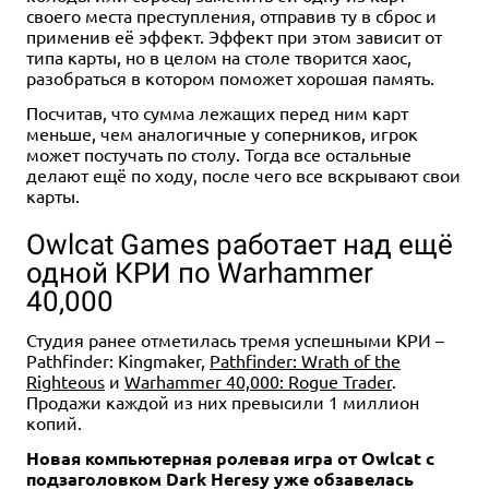
своего места преступления, отправив ту в сброс и
применив её эффект. Эффект при этом зависит от
типа карты, но в целом на столе творится хаос,
разобраться в котором поможет хорошая память.
Посчитав, что сумма лежащих перед ним карт
меньше, чем аналогичные у соперников, игрок
может постучать по столу. Тогда все остальные
делают ещё по ходу, после чего все вскрывают свои
карты.
Owlcat Games работает над ещё
одной КРИ по Warhammer
40,000
Студия ранее отметилась тремя успешными КРИ –
Pathfinder: Kingmaker,
Pathfinder: Wrath of the
Righteous
и
Warhammer 40,000: Rogue Trader
.
Продажи каждой из них превысили 1 миллион
копий.
Новая компьютерная ролевая игра от Owlcat с
подзаголовком Dark Heresy уже обзавелась