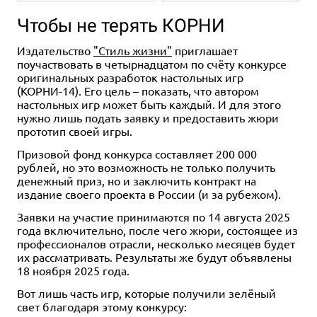
Чтобы не терять КОРНИ
Издательство
"Стиль жизни"
приглашает
поучаствовать в четырнадцатом по счёту конкурсе
оригинальных разработок настольных игр
(КОРНИ-14). Его цель – показать, что автором
настольных игр может быть каждый. И для этого
Дополнение
1-4
90-120
Дополнение
1-4
90-120
нужно лишь подать заявку и предоставить жюри
14+
14+
прототип своей игры.
2 490 ₽
1 590 ₽
Призовой фонд конкурса составляет 200 000
рублей, но это возможность не только
получить
Церера: Контракты Марса
Церера: Кометы
денежный приз, но и заключить контракт на
Уведомить о наличии
Уведомить о наличии
издание своего проекта в России (и за рубежом).
Заявки на участие принимаются по 14 августа 2025
года включительно, после чего жюри, состоящее из
профессионалов отрасли, несколько месяцев будет
их рассматривать. Результаты же будут объявлены
18 ноября 2025 года.
Вот лишь часть игр, которые получили зелёный
свет благодаря этому конкурсу: