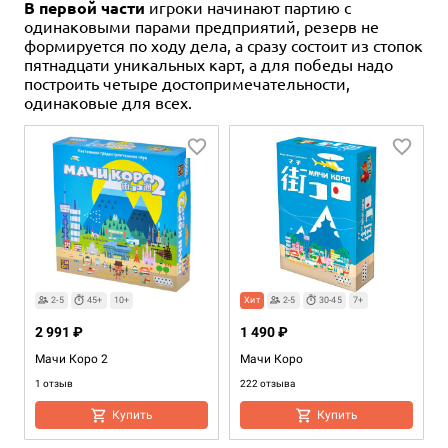
В первой части
игроки начинают партию с
одинаковыми парами предприятий, резерв не
формируется по ходу дела, а сразу состоит из стопок
пятнадцати уникальных карт, а для победы надо
построить четыре достопримечательности,
одинаковые для всех.
2-5
45+
10+
Хит
2-5
30-45
7+
2 991 ₽
1 490 ₽
Мачи Коро 2
Мачи Коро
1 отзыв
222 отзыва
Купить
Купить