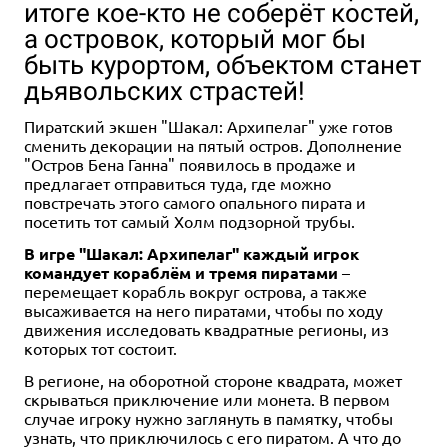
итоге кое-кто не соберёт костей,
а островок, который мог бы
быть курортом, объектом станет
дьявольских страстей!
Пиратский экшен "Шакал: Архипелаг" уже готов
1-6
2-6
60+
60+
13+
16+
1-6
60+
18+
сменить декорации на пятый остров. Дополнение
2 990 ₽
2 990 ₽
5 990 ₽
"Остров Бена Ганна" появилось в продаже и
предлагает отправиться туда, где можно
Зов Ктулху. Стартовый набор
Зов Ктулху. Книга сыщика
Зов Ктулху: Книга Хранителя.
повстречать этого самого опального пирата и
Юбилейное издание
27 отзывов
3 отзыва
посетить тот самый Холм подзорной трубы.
3 отзыва
Уведомить о наличии
Уведомить о наличии
В игре "Шакал: Архипелаг" каждый игрок
Уведомить о наличии
командует кораблём и тремя пиратами
–
перемещает корабль вокруг острова, а также
высаживается на него пиратами, чтобы по ходу
движения исследовать квадратные регионы, из
которых тот состоит.
В регионе, на оборотной стороне квадрата, может
скрываться приключение или монета. В первом
случае игроку нужно заглянуть в памятку, чтобы
узнать, что приключилось с его пиратом. А что до