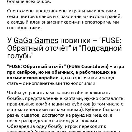
больше всех очков.
Спортсмены представлены игральными костями
семи цветов кланов и с различным числом граней,
а каждый клан знаменит своими неповторимыми
способностями.
У
GaGa Games
новинки – "FUSE:
Обратный отсчёт" и "Подсадной
голубь"
"FUSE: Обратный отсчёт" (FUSE Countdown) – игра
про сапёров, но не обычных, а работающих на
космическом корабле
, да и взрывчатка им под
стать – с инопланетными технологиями.
Чтобы устранять замыкания и обезвреживать
бомбы, представленные картами, нужно составлять
правильные комбинации из кубиков (в том числе с
математическими выражениями). Кубики бывают
разных цветов, достаются на раунд из мешка, а
после распределяются между игроками.
Обезвредив одну бомбу, игрок переходит к
следующей (выкладывает новую карту из колоды