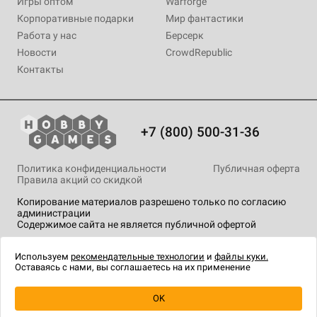
Игры оптом
Warforge
Корпоративные подарки
Мир фантастики
Работа у нас
Берсерк
Новости
CrowdRepublic
Контакты
+7 (800) 500-31-36
Политика конфиденциальности
Публичная оферта
Правила акций со скидкой
Копирование материалов разрешено только по согласию
администрации
Содержимое сайта не является публичной офертой
На сайте Hobby Games применяются
рекомендательные
технологии
.
Используем
рекомендательные технологии
и
файлы куки.
Оставаясь с нами, вы соглашаетесь на их применение
OK