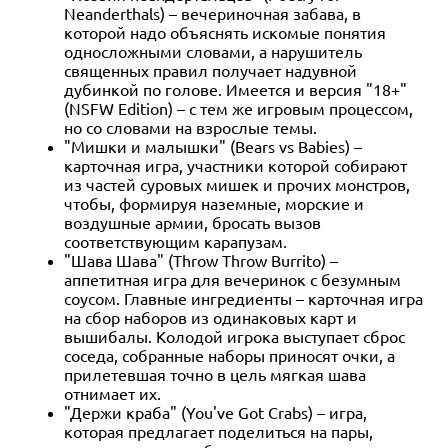
Neanderthals) – вечериночная забава, в
которой надо объяснять искомые понятия
односложными словами, а нарушитель
священных правил получает надувной
дубинкой по голове. Имеется и версия "18+"
(NSFW Edition) – с тем же игровым процессом,
но со словами на взрослые темы.
"Мишки и малышки" (Bears vs Babies) –
карточная игра, участники которой собирают
из частей суровых мишек и прочих монстров,
чтобы, формируя наземные, морские и
воздушные армии, бросать вызов
соответствующим карапузам.
"Шава Шава" (Throw Throw Burrito) –
аппетитная игра для вечеринок с безумным
соусом. Главные ингредиенты – карточная игра
на сбор наборов из одинаковых карт и
вышибалы. Колодой игрока выступает сброс
соседа, собранные наборы приносят очки, а
прилетевшая точно в цель мягкая шава
отнимает их.
"Держи краба" (You've Got Crabs) – игра,
которая предлагает поделиться на пары,