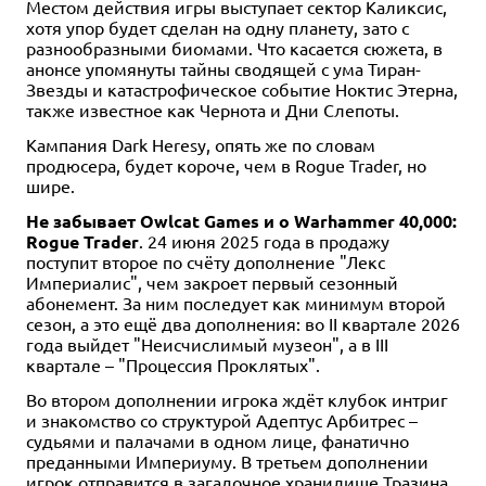
Местом действия игры выступает сектор Каликсис,
хотя упор будет сделан на одну планету, зато с
разнообразными биомами. Что касается сюжета, в
анонсе упомянуты тайны сводящей с ума Тиран-
Звезды и катастрофическое событие Ноктис Этерна,
также известное как Чернота и Дни Слепоты.
Кампания Dark Heresy, опять же по словам
продюсера, будет короче, чем в Rogue Trader, но
шире.
Не забывает Owlcat Games и о Warhammer 40,000:
Rogue Trader
. 24 июня 2025 года в продажу
поступит второе по счёту дополнение "Лекс
Империалис", чем закроет первый сезонный
абонемент. За ним последует как минимум второй
сезон, а это ещё два дополнения: во II квартале 2026
года выйдет "Неисчислимый музеон", а в III
квартале – "Процессия Проклятых".
Во втором дополнении игрока ждёт клубок интриг
и знакомство со структурой Адептус Арбитрес –
судьями и палачами в одном лице, фанатично
преданными Империуму. В третьем дополнении
игрок отправится в загадочное хранилище Тразина