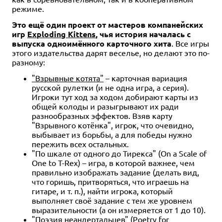
режиме.
Это ещё один проект от мастеров компанейских
игр
Exploding Kittens
, чья история началась с
выпуска одноимённого карточного хита
. Все игры
этого издательства дарят веселье, но делают это по-
разному:
"Взрывные котята"
– карточная вариация
русской рулетки (и не одна игра, а серия).
Игроки тут ход за ходом добирают карты из
общей колоды и разыгрывают их ради
разнообразных эффектов. Взяв карту
"Взрывного котёнка", игрок, что очевидно,
выбывает из борьбы, а для победы нужно
пережить всех остальных.
"По шкале от одного до Тирекса" (On a Scale of
One to T-Rex) – игра, в которой важнее, чем
правильно изображать задание (делать вид,
что горишь, притворяться, что играешь на
гитаре, и т. п.), найти игрока, который
выполняет своё задание с тем же уровнем
выразительности (а он измеряется от 1 до 10).
"Поэзия неандертальцев" (Poetry for