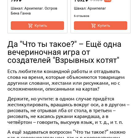
799 ₽
1 692 ₽
1 990 ₽
Шакал: Архипелаг. Остров
Шакал: Архипелаг
Бена Ганна
6 отзывов
Купить
Купить
Да "Что ты такое?" – Ещё одна
вечериночная игра от
создателей "Взрывных котят"
Есть любители командной работы и отгадывать
слова на время, которые объясняются товарищем
другими словами, жестами или рисунками, но с
осложнениями, описанными на картах?
1-4
30-45
6+
Цена скоро будет
0 ₽
Держите, но учтите: в одном случае придётся
жестикулировать, вращаясь вокруг оси, а в другом –
рисовать, не отрывая лба от стола, в третьем –
Уведомить о наличии
рисовать, не касаясь руками карандаша, а в
четвёртом – говорить, высунув язык, и т. д., и т. п.
А ещё задаваться вопросом "Что ты такое?" можно
как в соревновательном, так и в кооперативном