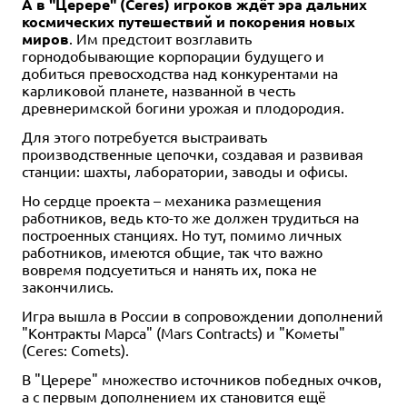
А в "Церере" (Ceres) игроков ждёт эра дальних
космических путешествий и покорения новых
миров
. Им предстоит возглавить
горнодобывающие корпорации будущего и
добиться превосходства над конкурентами на
карликовой планете, названной в честь
древнеримской богини урожая и плодородия.
Для этого потребуется выстраивать
производственные цепочки, создавая и развивая
станции: шахты, лаборатории, заводы и офисы.
Но сердце проекта – механика размещения
работников, ведь кто-то же должен трудиться на
построенных станциях. Но тут, помимо личных
работников, имеются общие, так что важно
вовремя подсуетиться и нанять их, пока не
закончились.
Игра вышла в России в сопровождении дополнений
"Контракты Марса" (Mars Contracts) и "Кометы"
(Ceres: Comets).
В "Церере" множество источников победных очков,
а с первым дополнением их становится ещё