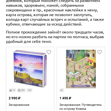
дневник, который поможет следить за развитием
навыков, здоровьем, маной, собранными
сокровищами и пр., красочные наклейки к нему,
карта острова, которая не позволит заплутать,
колода карт случайных встреч и испытаний, а также
кубики, отвечающие за исход действий.
Полное прохождение займёт около тридцати часов,
но его можно разбить на партии по полчаса, выбрав
удобный для себя темп.
1+
20+
10+
6+
2 990 ₽
1 490 ₽
Зачарованная
Зачарованная: Путеводитель
по острову Ковена