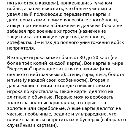
пять клеток в каждом), прикрывшись туманом
войны, а затем выяснить, кто более умелый и
удачливый полководец: передвигать карты и
действовать ими, применяя особые способности,
атакуя противника в ближнем и дальнем бою и не
забывая про военные хитрости (назначение
защитника, летающие существа, местности,
артефакты...) – и так до полного уничтожения войск
неприятеля.
В колоде игрока может быть от 30 до 50 карт (не
более трёх копий каждой карты). Все карты в мире
"Берсерка" принадлежат к пяти стихиям (или
являются нейтральными): степи, горы, леса, болота
и тьма (у каждой свои особенности). Вторая и
дальнейшие стихии в колоде снижают лимит
игрока по кристаллам. Также карты делятся на
элитные и обычные. Первые можно вербовать
только за золотые кристаллы, а вторые – за
золотые или серебряные. А ещё карты делятся на
частые, необычные, редкие и ультраредкие, что
влияет на шансы встретить их в бустерах (наборах со
случайными картами).