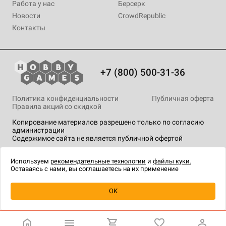
Работа у нас
Берсерк
Новости
CrowdRepublic
Контакты
+7 (800) 500-31-36
Политика конфиденциальности
Публичная оферта
Правила акций со скидкой
Копирование материалов разрешено только по согласию
администрации
Содержимое сайта не является публичной офертой
На сайте Hobby Games применяются
рекомендательные
технологии
.
Используем
рекомендательные технологии
и
файлы куки.
Оставаясь с нами, вы соглашаетесь на их применение
Уведомить о наличии
OK