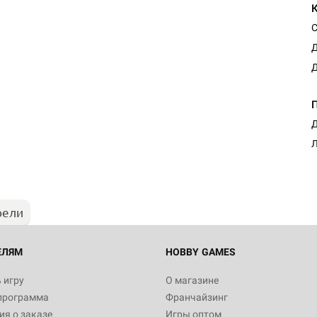
С
Д
Д
Настольная игра Hobby Worl
Д
Египта
Л
1 991
рели
Настольная игра Hobby World
Белая смерть
12 990
ЕЛЯМ
HOBBY GAMES
 игру
О магазине
программа
Франчайзинг
Настольная игра Hobby Worl
я о заказе
Игры оптом