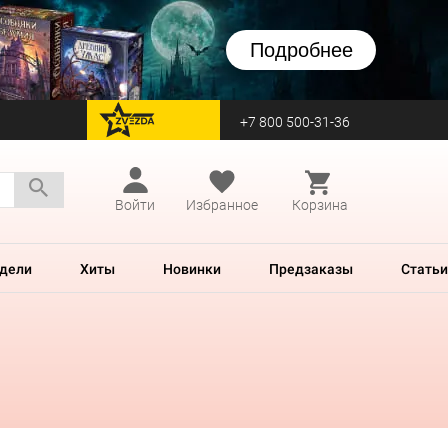
Подробнее
+7 800 500-31-36
перейти на Zvezda
Войти
Избранное
Корзина
дели
Хиты
Новинки
Предзаказы
Статьи