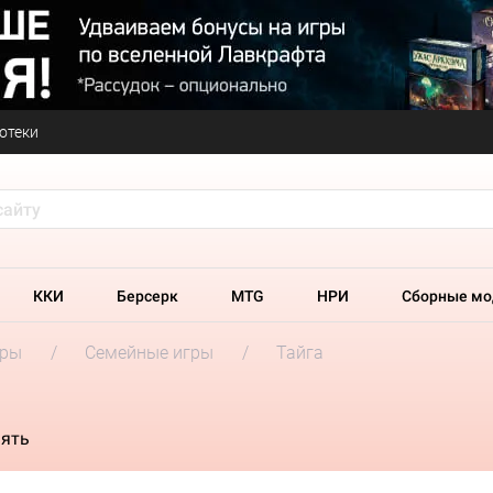
отеки
ККИ
Берсерк
MTG
НРИ
Сборные мо
гры
Семейные игры
Тайга
мять