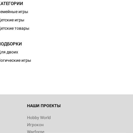
КАТЕГОРИИ
емейные игры
етские игры
етские товары
ПОДБОРКИ
d Монстры
ля двоих
огические игры
 Зомбицид:
НАШИ ПРОЕКТЫ
Hobby World
Игрокон
d Ужас
Warforge