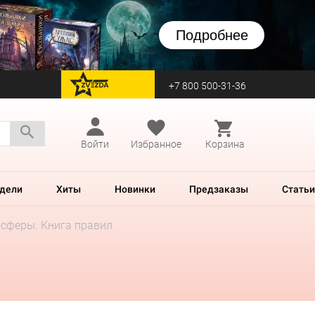
Подробнее
+7 800 500-31-36
перейти на Zvezda
Войти
Избранное
Корзина
дели
Хиты
Новинки
Предзаказы
Статьи
сферы. Книга правил