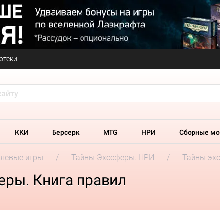
отеки
ККИ
Берсерк
MTG
НРИ
Сборные мо
олевые игры
Тайны Эхосферы. НРИ
Тайны эхо
еры. Книга правил