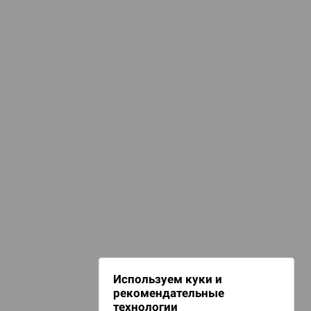
КАТЕГОРИИ
Карты
арты для покера
d Журнал
емейные игры
к: Братья
лассические игры
d Звёздные
НАШИ ПРОЕКТЫ
Hobby World
Игрокон
d Сумерки
Warforge
: Грозовой
Мир фантастики
Используем куки и
Берсерк
рекомендательные
CrowdRepublic
технологии