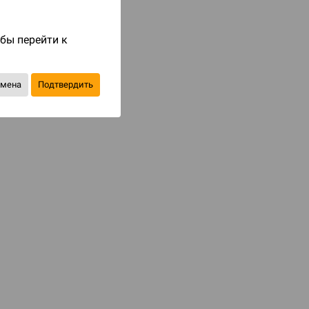
Код товара: 65913
390 ₽
обы перейти к
до 39
бонусов на следующие покупки
тмена
Подтвердить
Товар снят с продажи
В избранное