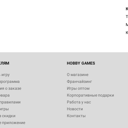
Т
M
К
ЕЛЯМ
HOBBY GAMES
 игру
О магазине
программа
Франчайзинг
я о заказе
Игры оптом
овара
Корпоративные подарки
 правилами
Работа у нас
игры
Новости
з скидки
Контакты
е приложение