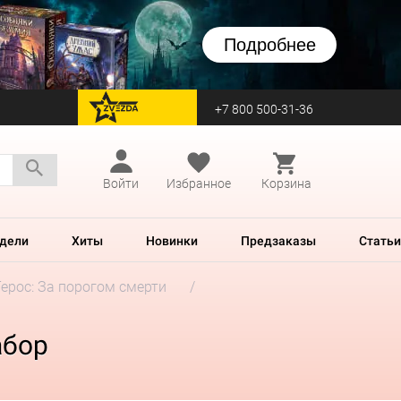
Подробнее
+7 800 500-31-36
перейти на Zvezda
Войти
Избранное
Корзина
дели
Хиты
Новинки
Предзаказы
Статьи
Терос: За порогом смерти
абор