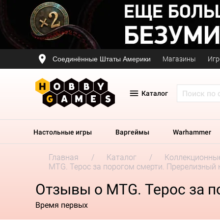
Соединённые Штаты Америки
Магазины
Игр
Каталог
Настольные игры
Варгеймы
Warhammer
Главная
Каталог
Коллекционные
MTG. Терос за порогом смерти. Пререлизный 
Отзывы о MTG. Терос за 
Время первых