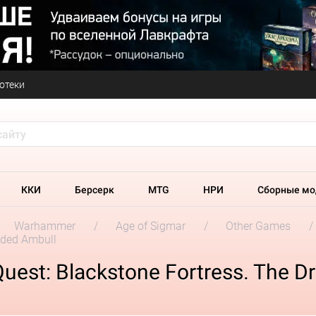
отеки
ККИ
Берсерк
MTG
НРИ
Сборные мо
Warhammer
Age of Sigmar
Other Games
aded Ambull
st: Blackstone Fortress. The D