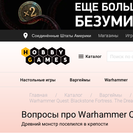
Соединённые Штаты Америки
Магазины
Игр
Каталог
Настольные игры
Варгеймы
Warhammer
Главная
Каталог
Варгеймы
Warhammer Quest: Blackstone Fortress. The Dre
Вопросы про Warhammer Que
Древний монстр поселился в крепости