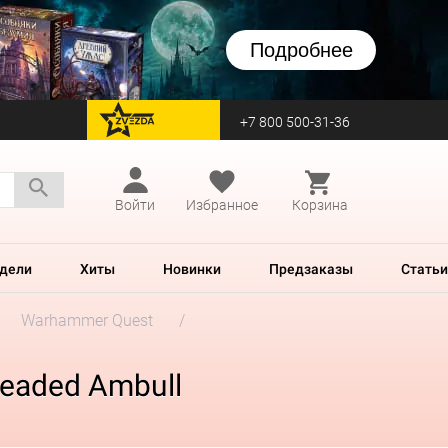
Подробнее
+7 800 500-31-36
перейти на Zvezda
Войти
Избранное
Корзина
дели
Хиты
Новинки
Предзаказы
Статьи
Warhammer Quest
readed Ambull