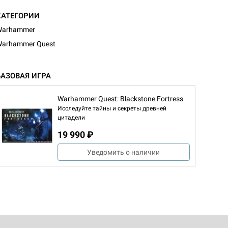
КАТЕГОРИИ
Warhammer
arhammer Quest
БАЗОВАЯ ИГРА
Warhammer Quest: Blackstone Fortress
Исследуйте тайны и секреты древней
цитадели
19 990 ₽
d Монстры
Уведомить о наличии
 Зомбицид: