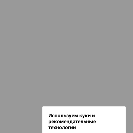
КАТЕГОРИИ
he Sandman. Песочный человек
d Монстры
омиксы, книги, манга
Комиксы
 Зомбицид:
НАШИ ПРОЕКТЫ
Hobby World
Игрокон
 Берсерк.
Warforge
в
Мир фантастики
Используем куки и
Берсерк
рекомендательные
CrowdRepublic
технологии