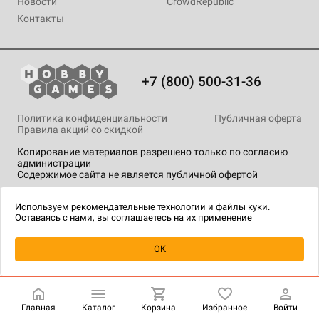
Новости
CrowdRepublic
Контакты
+7 (800) 500-31-36
Политика конфиденциальности
Публичная оферта
Правила акций со скидкой
Копирование материалов разрешено только по согласию
администрации
Содержимое сайта не является публичной офертой
На сайте Hobby Games применяются
рекомендательные
технологии
.
Используем
рекомендательные технологии
и
файлы куки.
Оставаясь с нами, вы соглашаетесь на их применение
Уведомить о наличии
OK
Главная
Каталог
Корзина
Избранное
Войти