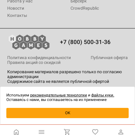
Работа у нас
Берсерк
Новости
CrowdRepublic
Контакты
+7 (800) 500-31-36
Политика конфиденциальности
Публичная оферта
Правила акций со скидкой
Копирование материалов разрешено только по согласию
администрации
Содержимое сайта не является публичной офертой
На сайте Hobby Games применяются
рекомендательные
технологии
.
Используем
рекомендательные технологии
и
файлы куки.
Оставаясь с нами, вы соглашаетесь на их применение
Уведомить о наличии
OK